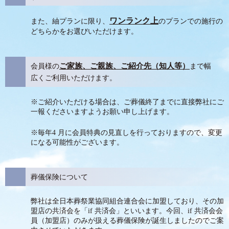
ワンランク上
また、紬プランに限り、
のプランでの施行の
どちらかをお選びいただけます。
会員様の
ご家族、ご親族、ご紹介先（知人等）
まで幅
広くご利用いただけます。
※ご紹介いただける場合は、ご葬儀終了までに直接弊社にご
一報くださいますようお願い申し上げます。
※毎年4 月に会員特典の見直しを行っておりますので、変更
になる可能性がございます。
葬儀保険について
弊社は全日本葬祭業協同組合連合会に加盟しており、その加
盟店の共済会を「if 共済会」といいます。今回、if 共済会会
員（加盟店）のみが扱える葬儀保険が誕生しましたのでご案