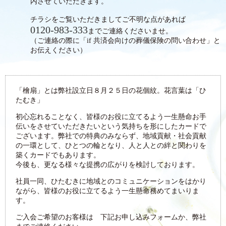
内させていただきます。
チラシをご覧いただきましてご不明な点があれば
0120-983-333
までご連絡くださいませ。
（ご連絡の際に「if 共済会向けの葬儀保険の問い合わせ」と
お伝えください）
「檜扇」とは弊社設立日８月２５日の花個紋。花言葉は「ひ
たむき」
初心忘れることなく、皆様のお役に立てるよう一生懸命お手
伝いをさせていただきたいという気持ちを形にしたカードで
ございます。弊社での特典のみならず、地域貢献・社会貢献
の一環として、ひとつの輪となり、人と人との絆と関わりを
築くカードでもあります。
今後も、更なる様々な提携の広がりを検討しております。
社員一同、ひたむきに地域とのコミュニケーションをはかり
ながら、皆様のお役に立てるよう一生懸命務めてまいりま
す。
ご入会ご希望のお客様は 下記お申し込みフォームか、弊社