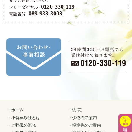
までご連絡ください。
0120-330-119
フリーダイヤル
089-933-3008
電話番号
・
ホーム
・
供 花
・
小倉葬祭社とは
・
供物のご案内
・
ご葬儀の流れ
・
提携先のご案内